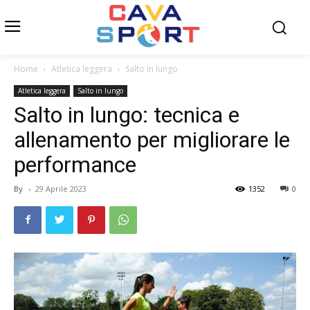
Home
Atletica leggera
Salto in lungo
Atletica leggera
Salto in lungo
Salto in lungo: tecnica e
allenamento per migliorare le
performance
By
-
29 Aprile 2023
1352
0