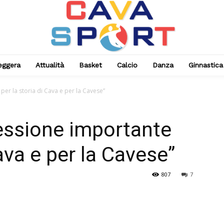
leggera
Attualità
Basket
Calcio
Danza
Ginnastica
er la storia di Cava e per la Cavese”
essione importante
Cava e per la Cavese”
807
7