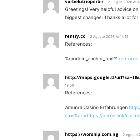
vorbelutrioperbir
21 Luglio 2026 At 4
Greetings! Very helpful advice on th
biggest changes. Thanks a lot for 
rentry.co
2 Agosto 2026 At 14:19
References:
%random_anchor_text%
rentry.co
http://maps.google.tl/url?sa=t&u
19:50
References:
Amunra Casino Erfahrungen
http:
sa=t&url=https://heres.link/cortn
https://worship.com.ng
2 Agosto 