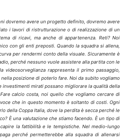
anni dovremo avere un progetto definito, dovremo avere
iato i lavori di ristrutturazione o di realizzazione di un
tema di ricavi, ma anche di appartenenza. Reti? Noi
ico con gli enti preposti. Quando la squadra si allena,
n curva per rendermi conto della visuale. Sicuramente è
adio, perché nessuno vuole assistere alla partita con le
lla videosorveglianza rappresenta il primo passaggio,
ella posizione di poterlo fare. Noi da subito vogliamo
 investimenti mirati possano migliorare la qualità della
 Fare calcio costa, noi quello che vogliamo cercare di
a voce che in questo momento è soltanto di costi. Ogni
rlo della Coppa Italia, dove la perdita è secca perché le
ico? È una valutazione che stiamo facendo. È un tipo di
apire la fattibilità e le tempistiche. Nel medio-lungo
aga perché permetterebbe alla squadra di allenarsi