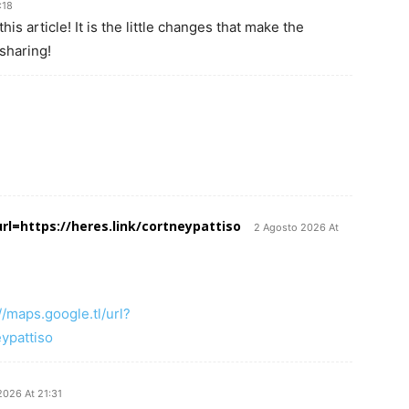
:18
is article! It is the little changes that make the
sharing!
rl=https://heres.link/cortneypattiso
2 Agosto 2026 At
//maps.google.tl/url?
eypattiso
2026 At 21:31