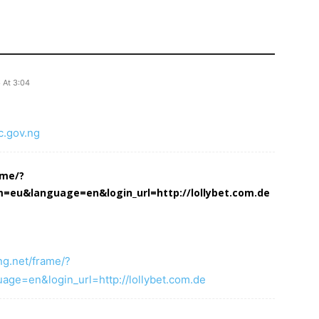
 At 3:04
rc.gov.ng
ame/?
=eu&language=en&login_url=http://lollybet.com.de
ng.net/frame/?
ge=en&login_url=http://lollybet.com.de