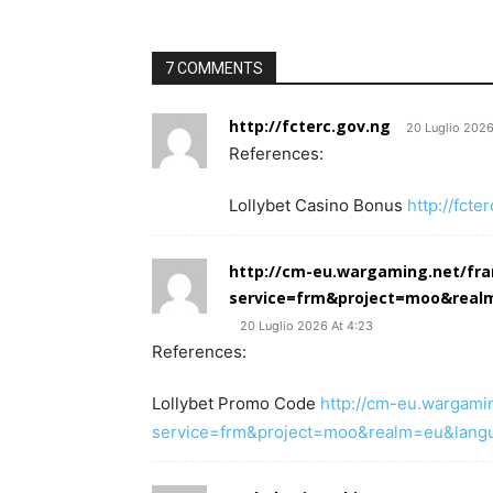
7 COMMENTS
http://fcterc.gov.ng
20 Luglio 2026
References:
Lollybet Casino Bonus
http://fcte
http://cm-eu.wargaming.net/fr
service=frm&project=moo&realm
20 Luglio 2026 At 4:23
References:
Lollybet Promo Code
http://cm-eu.wargami
service=frm&project=moo&realm=eu&langua